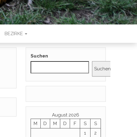
BEZIRKE
Suchen
Suchen
August 2026
M
D
M
D
F
S
S
1
2